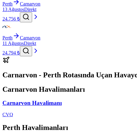
Perth
Carnarvon
13 Ağustos
Direkt
24.756 ₺
Perth
Carnarvon
11 Ağustos
Direkt
24.794 ₺
Carnarvon - Perth Rotasında Uçan Havayo
Carnarvon Havalimanları
Carnarvon Havalimanı
CVQ
Perth Havalimanları