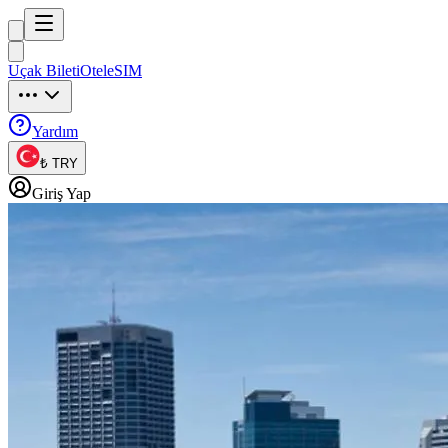
Trip
uck
Uçak Bileti
Otel
eSIM
Trip
uck
Yardım
₺ TRY
Giriş Yap