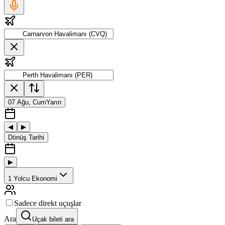
07 Ağu, Cum
Yarın
◀
▶
Dönüş Tarihi
▶
1
Yolcu
Ekonomi
Sadece direkt uçuşlar
Ara
Uçak bileti ara