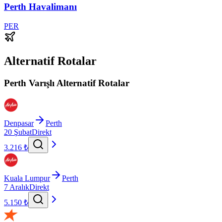
Perth Havalimanı
PER
Alternatif Rotalar
Perth Varışlı Alternatif Rotalar
Denpasar
Perth
20 Şubat
Direkt
3.216 ₺
Kuala Lumpur
Perth
7 Aralık
Direkt
5.150 ₺