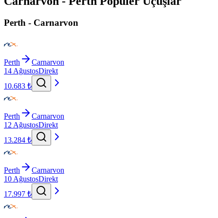
Carnarvon - Perth Popüler Uçuşlar
Perth - Carnarvon
Perth
Carnarvon
14 Ağustos
Direkt
10.683 ₺
Perth
Carnarvon
12 Ağustos
Direkt
13.284 ₺
Perth
Carnarvon
10 Ağustos
Direkt
17.997 ₺