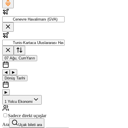
07 Ağu, Cum
Yarın
◀
▶
Dönüş Tarihi
▶
1
Yolcu
Ekonomi
Sadece direkt uçuşlar
Ara
Uçak bileti ara