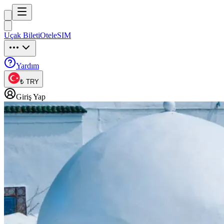
Trip
uck
Uçak Bileti
Otel
eSIM
Trip
uck
Yardım
₺ TRY
Giriş Yap