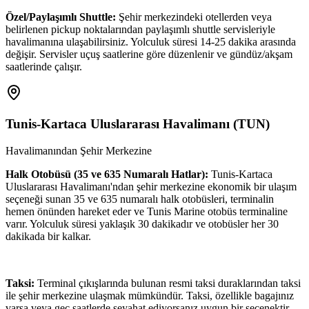
Özel/Paylaşımlı Shuttle:
Şehir merkezindeki otellerden veya
belirlenen pickup noktalarından paylaşımlı shuttle servisleriyle
havalimanına ulaşabilirsiniz. Yolculuk süresi 14-25 dakika arasında
değişir. Servisler uçuş saatlerine göre düzenlenir ve gündüz/akşam
saatlerinde çalışır.
Tunis-Kartaca Uluslararası Havalimanı
(
TUN
)
Havalimanından Şehir Merkezine
Halk Otobüsü (35 ve 635 Numaralı Hatlar):
Tunis-Kartaca
Uluslararası Havalimanı'ndan şehir merkezine ekonomik bir ulaşım
seçeneği sunan 35 ve 635 numaralı halk otobüsleri, terminalin
hemen önünden hareket eder ve Tunis Marine otobüs terminaline
varır. Yolculuk süresi yaklaşık 30 dakikadır ve otobüsler her 30
dakikada bir kalkar.
Taksi:
Terminal çıkışlarında bulunan resmi taksi duraklarından taksi
ile şehir merkezine ulaşmak mümkündür. Taksi, özellikle bagajınız
varsa veya geç saatlerde seyahat ediyorsanız uygun bir seçenektir.