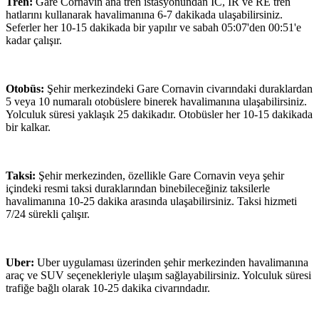
Tren:
Gare Cornavin ana tren istasyonundan IC, IR ve RE tren
hatlarını kullanarak havalimanına 6-7 dakikada ulaşabilirsiniz.
Seferler her 10-15 dakikada bir yapılır ve sabah 05:07'den 00:51'e
kadar çalışır.
Otobüs:
Şehir merkezindeki Gare Cornavin civarındaki duraklardan
5 veya 10 numaralı otobüslere binerek havalimanına ulaşabilirsiniz.
Yolculuk süresi yaklaşık 25 dakikadır. Otobüsler her 10-15 dakikada
bir kalkar.
Taksi:
Şehir merkezinden, özellikle Gare Cornavin veya şehir
içindeki resmi taksi duraklarından binebileceğiniz taksilerle
havalimanına 10-25 dakika arasında ulaşabilirsiniz. Taksi hizmeti
7/24 sürekli çalışır.
Uber:
Uber uygulaması üzerinden şehir merkezinden havalimanına
araç ve SUV seçenekleriyle ulaşım sağlayabilirsiniz. Yolculuk süresi
trafiğe bağlı olarak 10-25 dakika civarındadır.