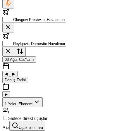
08 Ağu, Cts
Yarın
◀
▶
Dönüş Tarihi
▶
1
Yolcu
Ekonomi
Sadece direkt uçuşlar
Ara
Uçak bileti ara