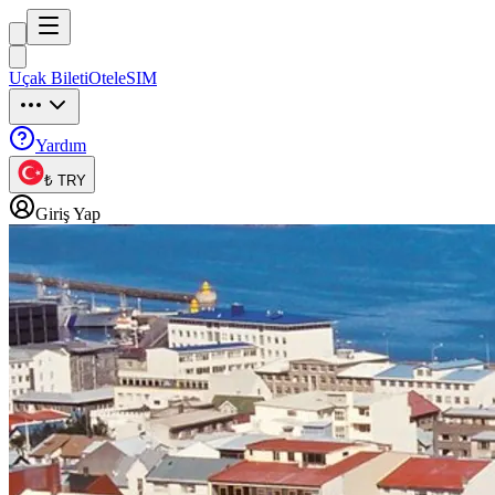
Trip
uck
Uçak Bileti
Otel
eSIM
Trip
uck
Yardım
₺ TRY
Giriş Yap