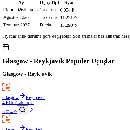
Ay
Uçuş Tipi
Fiyat
Ekim 2026
En ucuz
1 aktarma
6.054 ₺
Ağustos 2026
1 aktarma
11.251 ₺
Temmuz 2027
Direkt
13.290 ₺
Fiyatlar anlık duruma göre değişebilir. Son aramalar baz alınarak hesa
Glasgow - Reykjavik Popüler Uçuşlar
Glasgow - Reykjavik
Glasgow
Reykjavik
4 Ekim
1 aktarma
6.054 ₺
Glasgow
Reykjavik