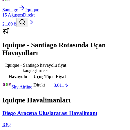
Santiago
Iquique
15 Ağustos
Direkt
2.189 ₺
Iquique - Santiago Rotasında Uçan
Havayolları
Iquique - Santiago havayolu fiyat
karşılaştırması
Havayolu
Uçuş Tipi
Fiyat
Direkt
3.011 ₺
Sky Airline
Iquique Havalimanları
Diego Aracena Uluslararası Havalimanı
IQQ