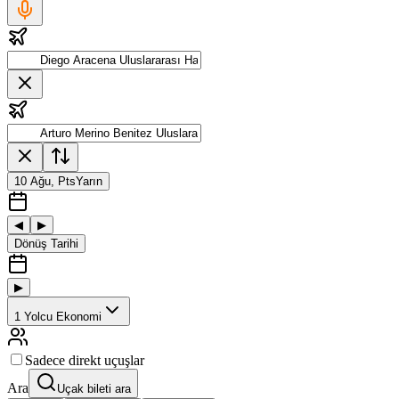
10 Ağu, Pts
Yarın
◀
▶
Dönüş Tarihi
▶
1
Yolcu
Ekonomi
Sadece direkt uçuşlar
Ara
Uçak bileti ara