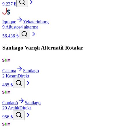
9.237 ₺
Iquique
Yekaterinburg
9 Ağustos
4 aktarma
56.436 ₺
Santiago Varışlı Alternatif Rotalar
Calama
Santiago
2 Kasım
Direkt
485 ₺
Copiapó
Santiago
20 Aralık
Direkt
956 ₺