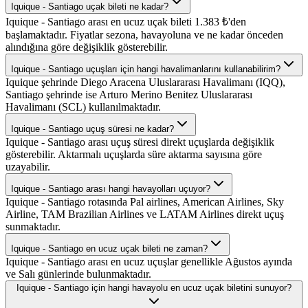
Iquique - Santiago uçak bileti ne kadar?
Iquique - Santiago arası en ucuz uçak bileti 1.383 ₺'den
başlamaktadır. Fiyatlar sezona, havayoluna ve ne kadar önceden
alındığına göre değişiklik gösterebilir.
Iquique - Santiago uçuşları için hangi havalimanlarını kullanabilirim?
Iquique şehrinde Diego Aracena Uluslararası Havalimanı (IQQ),
Santiago şehrinde ise Arturo Merino Benitez Uluslararası
Havalimanı (SCL) kullanılmaktadır.
Iquique - Santiago uçuş süresi ne kadar?
Iquique - Santiago arası uçuş süresi direkt uçuşlarda değişiklik
gösterebilir. Aktarmalı uçuşlarda süre aktarma sayısına göre
uzayabilir.
Iquique - Santiago arası hangi havayolları uçuyor?
Iquique - Santiago rotasında Pal airlines, American Airlines, Sky
Airline, TAM Brazilian Airlines ve LATAM Airlines direkt uçuş
sunmaktadır.
Iquique - Santiago en ucuz uçak bileti ne zaman?
Iquique - Santiago arası en ucuz uçuşlar genellikle Ağustos ayında
ve Salı günlerinde bulunmaktadır.
Iquique - Santiago için hangi havayolu en ucuz uçak biletini sunuyor?