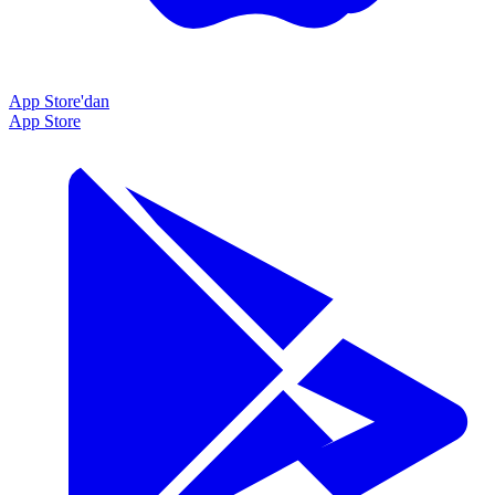
App Store'dan
App Store