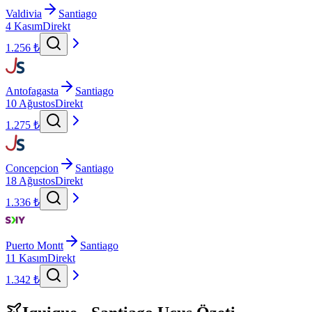
Valdivia
Santiago
4 Kasım
Direkt
1.256 ₺
Antofagasta
Santiago
10 Ağustos
Direkt
1.275 ₺
Concepcion
Santiago
18 Ağustos
Direkt
1.336 ₺
Puerto Montt
Santiago
11 Kasım
Direkt
1.342 ₺