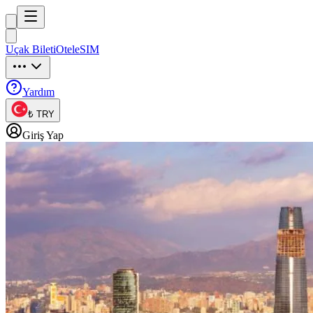
Trip
uck
Uçak Bileti
Otel
eSIM
Trip
uck
Yardım
₺ TRY
Giriş Yap