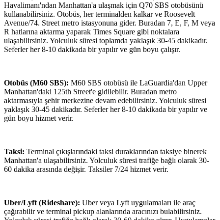
Havalimanı'ndan Manhattan'a ulaşmak için Q70 SBS otobüsünü
kullanabilirsiniz. Otobüs, her terminalden kalkar ve Roosevelt
Avenue/74. Street metro istasyonuna gider. Buradan 7, E, F, M veya
R hatlarına aktarma yaparak Times Square gibi noktalara
ulaşabilirsiniz. Yolculuk süresi toplamda yaklaşık 30-45 dakikadır.
Seferler her 8-10 dakikada bir yapılır ve gün boyu çalışır.
Otobüs (M60 SBS):
M60 SBS otobüsü ile LaGuardia'dan Upper
Manhattan'daki 125th Street'e gidilebilir. Buradan metro
aktarmasıyla şehir merkezine devam edebilirsiniz. Yolculuk süresi
yaklaşık 30-45 dakikadır. Seferler her 8-10 dakikada bir yapılır ve
gün boyu hizmet verir.
Taksi:
Terminal çıkışlarındaki taksi duraklarından taksiye binerek
Manhattan'a ulaşabilirsiniz. Yolculuk süresi trafiğe bağlı olarak 30-
60 dakika arasında değişir. Taksiler 7/24 hizmet verir.
Uber/Lyft (Rideshare):
Uber veya Lyft uygulamaları ile araç
çağırabilir ve terminal pickup alanlarında aracınızı bulabilirsiniz.