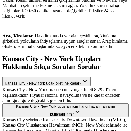
Taksi:
Resmi taksiler terminal çıkışlarında bulunur ve Newark veya
Manhattan şehir merkezine ulaşım sağlar. Yolculuk süresi trafiğe
bağlı olarak 20-60 dakika arasında değişebilir. Taksiler 24 saat
hizmet verir.
Araç Kiralama:
Havalimanında yer alan çeşitli araç kiralama
şirketleri, yolcuların ihtiyaçlarına uygun araçlar sunar. Araç kiralama
ofisleri, terminal çıkışlarında kolayca erişilebilir konumdadır.
Kansas City - New York Uçuşları
Hakkında Sıkça Sorulan Sorular
Kansas City - New York uçak bileti ne kadar?
Kansas City - New York arası en ucuz uçak bileti 8.292 ₺'den
başlamaktadır. Fiyatlar sezona, havayoluna ve ne kadar önceden
alındığına göre değişiklik gösterebilir.
Kansas City - New York uçuşları için hangi havalimanlarını
kullanabilirim?
Kansas City şehrinde Kansas City Downtown Havalimanı (MKC),
Kansas City Uluslararası Havalimanı (MCI), New York şehrinde ise
LaGuardia Havalimanı (LGA), John F. Kennedy Uluslararası