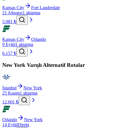
Kansas City
Fort Lauderdale
21 Ağustos
1 aktarma
5.981 ₺
Kansas City
Orlando
9 Eylül
1 aktarma
6.157 ₺
New York Varışlı Alternatif Rotalar
İstanbul
New York
25 Kasım
1 aktarma
12.601 ₺
Orlando
New York
14 Eylül
Direkt