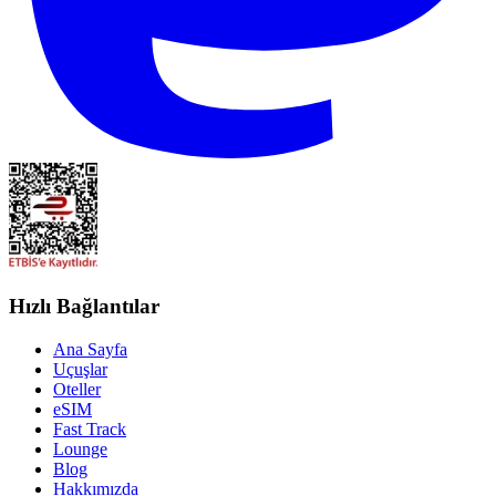
Hızlı Bağlantılar
Ana Sayfa
Uçuşlar
Oteller
eSIM
Fast Track
Lounge
Blog
Hakkımızda