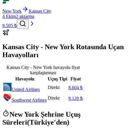
New York
Kansas City
4 Ekim
2 aktarma
8.505 ₺
Kansas City - New York Rotasında Uçan
Havayolları
Kansas City - New York havayolu fiyat
karşılaştırması
Havayolu
Uçuş Tipi
Fiyat
Direkt
8.604 ₺
United Airlines
Direkt
9.120 ₺
Southwest Airlines
New York Şehrine Uçuş
Süreleri
(Türkiye'den)