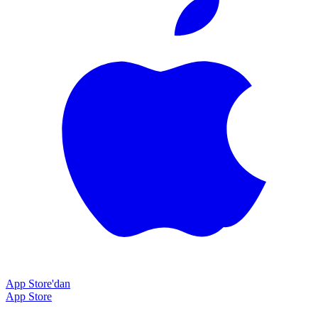
App Store'dan
App Store