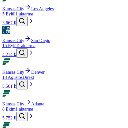
Kansas City
Los Angeles
5 Eylül
1 aktarma
3.667 ₺
Kansas City
San Diego
15 Eylül
1 aktarma
4.214 ₺
Kansas City
Denver
13 Ağustos
Direkt
5.561 ₺
Kansas City
Atlanta
8 Ekim
1 aktarma
5.752 ₺