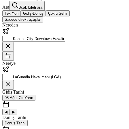
Ara
Uçak bileti ara
Tek Yön
Gidiş-Dönüş
Çoklu Şehir
Sadece direkt uçuşlar
Nereden
Nereye
Gidiş Tarihi
08 Ağu, Cts
Yarın
◀
▶
Dönüş Tarihi
Dönüş Tarihi