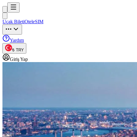
Trip
uck
Uçak Bileti
Otel
eSIM
Trip
uck
Yardım
₺ TRY
Giriş Yap