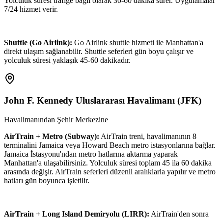
Yolculuk süresi trafiğe bağlı olarak 30-60 dakika sürer. Uygulamalar
7/24 hizmet verir.
Shuttle (Go Airlink):
Go Airlink shuttle hizmeti ile Manhattan'a
direkt ulaşım sağlanabilir. Shuttle seferleri gün boyu çalışır ve
yolculuk süresi yaklaşık 45-60 dakikadır.
John F. Kennedy Uluslararası Havalimanı
(
JFK
)
Havalimanından Şehir Merkezine
AirTrain + Metro (Subway):
AirTrain treni, havalimanının 8
terminalini Jamaica veya Howard Beach metro istasyonlarına bağlar.
Jamaica İstasyonu'ndan metro hatlarına aktarma yaparak
Manhattan'a ulaşabilirsiniz. Yolculuk süresi toplam 45 ila 60 dakika
arasında değişir. AirTrain seferleri düzenli aralıklarla yapılır ve metro
hatları gün boyunca işletilir.
AirTrain + Long Island Demiryolu (LIRR):
AirTrain'den sonra