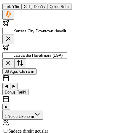
Tek Yön
Gidiş-Dönüş
Çoklu Şehir
08 Ağu, Cts
Yarın
◀
▶
Dönüş Tarihi
▶
1
Yolcu
Ekonomi
Sadece direkt uçuşlar