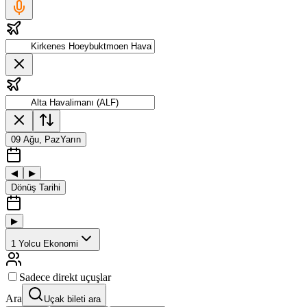
09 Ağu, Paz
Yarın
◀
▶
Dönüş Tarihi
▶
1
Yolcu
Ekonomi
Sadece direkt uçuşlar
Ara
Uçak bileti ara