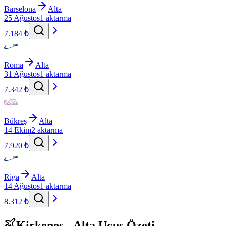
Barselona
Alta
25 Ağustos
1 aktarma
7.184 ₺
Roma
Alta
31 Ağustos
1 aktarma
7.342 ₺
Bükreş
Alta
14 Ekim
2 aktarma
7.920 ₺
Riga
Alta
14 Ağustos
1 aktarma
8.312 ₺
Kirkenes - Alta Uçuş Özeti