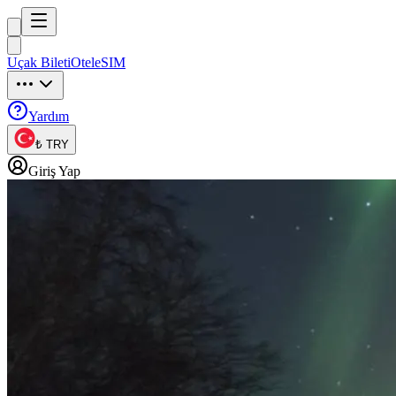
Trip
uck
Uçak Bileti
Otel
eSIM
Trip
uck
Yardım
₺ TRY
Giriş Yap