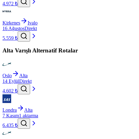
4.972 ₺
Kirkenes
Ivalo
16 Ağustos
Direkt
5.559 ₺
Alta Varışlı Alternatif Rotalar
Oslo
Alta
14 Eylül
Direkt
4.602 ₺
Londra
Alta
7 Kasım
1 aktarma
6.435 ₺