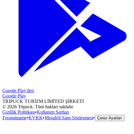
Google Play'den
Google Play
TRIPUCK TURİZM LİMİTED ŞİRKETİ
©
2026
Tripuck.
Tüm hakları saklıdır.
Gizlilik Politikası
•
Kullanım Şartları
Feragatname
•
KVKK
•
Mesafeli Satış Sözleşmesi
•
Çerez Ayarları