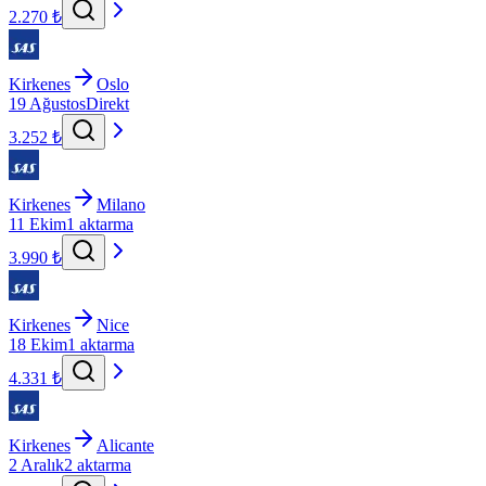
2.270 ₺
Kirkenes
Oslo
19 Ağustos
Direkt
3.252 ₺
Kirkenes
Milano
11 Ekim
1 aktarma
3.990 ₺
Kirkenes
Nice
18 Ekim
1 aktarma
4.331 ₺
Kirkenes
Alicante
2 Aralık
2 aktarma