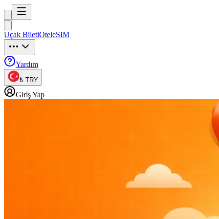
Trip
uck
Uçak Bileti
Otel
eSIM
Trip
uck
Yardım
₺ TRY
Giriş Yap