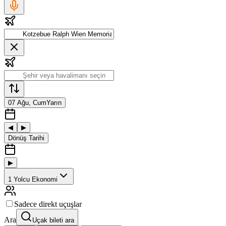
07 Ağu, Cum
Yarın
◀
▶
Dönüş Tarihi
▶
1
Yolcu
Ekonomi
Sadece direkt uçuşlar
Ara
Uçak bileti ara