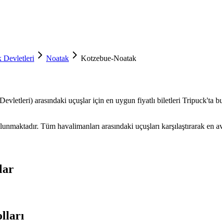
 Devletleri
Noatak
Kotzebue-Noatak
letleri) arasındaki uçuşlar için en uygun fiyatlı biletleri Tripuck'ta bul
maktadır. Tüm havalimanları arasındaki uçuşları karşılaştırarak en avant
lar
lları