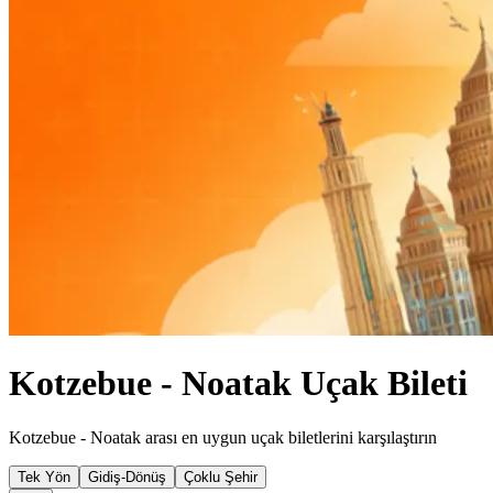
Kotzebue - Noatak Uçak Bileti
Kotzebue - Noatak arası en uygun uçak biletlerini karşılaştırın
Tek Yön
Gidiş-Dönüş
Çoklu Şehir