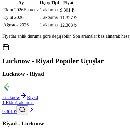
Ay
Uçuş Tipi
Fiyat
Ekim 2026
En ucuz
1 aktarma
9.301 ₺
Eylül 2026
1 aktarma
11.357 ₺
Ağustos 2026
1 aktarma
12.303 ₺
Fiyatlar anlık duruma göre değişebilir. Son aramalar baz alınarak hesa
Lucknow - Riyad Popüler Uçuşlar
Lucknow - Riyad
Lucknow
Riyad
1 Ekim
1 aktarma
9.301 ₺
Riyad - Lucknow