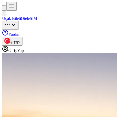
Trip
uck
Uçak Bileti
Otel
eSIM
Trip
uck
Yardım
₺ TRY
Giriş Yap