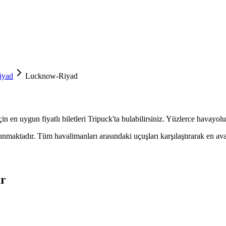
iyad
Lucknow-Riyad
n en uygun fiyatlı biletleri Tripuck'ta bulabilirsiniz. Yüzlerce havayolu
ktadır. Tüm havalimanları arasındaki uçuşları karşılaştırarak en avanta
ar