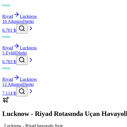
Riyad
Lucknow
16 Ağustos
Direkt
6.701 ₺
Riyad
Lucknow
5 Eylül
Direkt
6.783 ₺
Riyad
Lucknow
12 Ağustos
Direkt
7.114 ₺
Lucknow - Riyad Rotasında Uçan Havayoll
Lucknow - Riyad havayolu fiyat