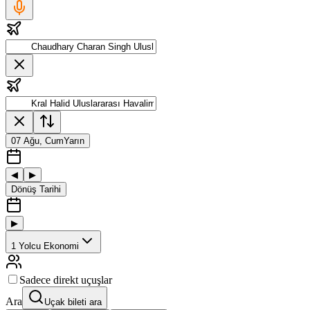
07 Ağu, Cum
Yarın
◀
▶
Dönüş Tarihi
▶
1
Yolcu
Ekonomi
Sadece direkt uçuşlar
Ara
Uçak bileti ara