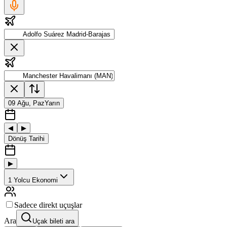
09 Ağu, Paz
Yarın
◀
▶
Dönüş Tarihi
▶
1
Yolcu
Ekonomi
Sadece direkt uçuşlar
Ara
Uçak bileti ara