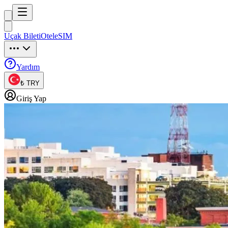
Trip
uck
Uçak Bileti
Otel
eSIM
Trip
uck
Yardım
₺ TRY
Giriş Yap