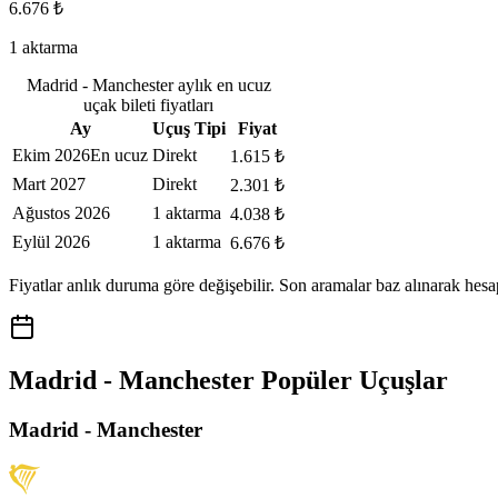
6.676 ₺
1 aktarma
Madrid - Manchester aylık en ucuz
uçak bileti fiyatları
Ay
Uçuş Tipi
Fiyat
Ekim 2026
En ucuz
Direkt
1.615 ₺
Mart 2027
Direkt
2.301 ₺
Ağustos 2026
1 aktarma
4.038 ₺
Eylül 2026
1 aktarma
6.676 ₺
Fiyatlar anlık duruma göre değişebilir. Son aramalar baz alınarak hesa
Madrid - Manchester Popüler Uçuşlar
Madrid - Manchester