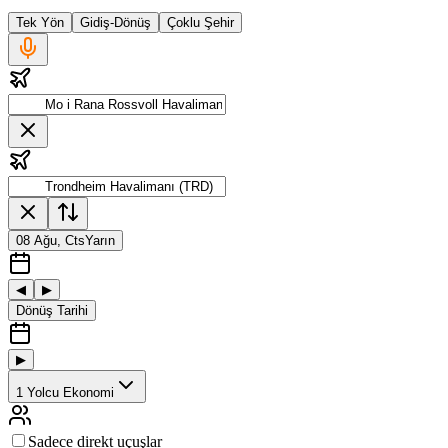
Tek Yön
Gidiş-Dönüş
Çoklu Şehir
08 Ağu, Cts
Yarın
◀
▶
Dönüş Tarihi
▶
1
Yolcu
Ekonomi
Sadece direkt uçuşlar