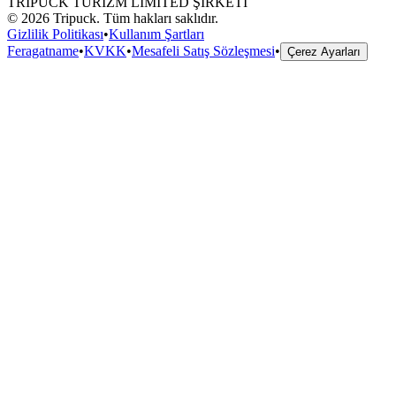
TRIPUCK TURİZM LİMİTED ŞİRKETİ
©
2026
Tripuck.
Tüm hakları saklıdır.
Gizlilik Politikası
•
Kullanım Şartları
Feragatname
•
KVKK
•
Mesafeli Satış Sözleşmesi
•
Çerez Ayarları