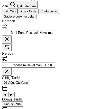
Ara
Uçak bileti ara
Tek Yön
Gidiş-Dönüş
Çoklu Şehir
Sadece direkt uçuşlar
Nereden
Nereye
Gidiş Tarihi
08 Ağu, Cts
Yarın
◀
▶
Dönüş Tarihi
Dönüş Tarihi