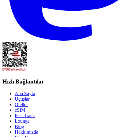
Hızlı Bağlantılar
Ana Sayfa
Uçuşlar
Oteller
eSIM
Fast Track
Lounge
Blog
Hakkımızda