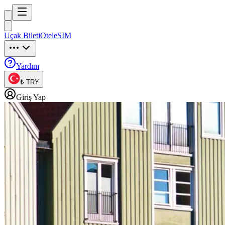
Trip
uck
Uçak Bileti
Otel
eSIM
Trip
uck
Yardım
₺ TRY
Giriş Yap