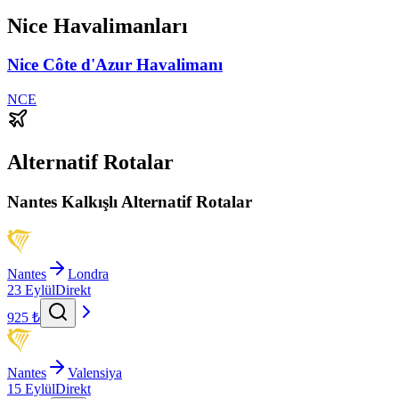
Nice Havalimanları
Nice Côte d'Azur Havalimanı
NCE
Alternatif Rotalar
Nantes Kalkışlı Alternatif Rotalar
Nantes
Londra
23 Eylül
Direkt
925 ₺
Nantes
Valensiya
15 Eylül
Direkt