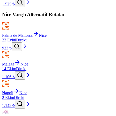
1.525 ₺
Nice Varışlı Alternatif Rotalar
Palma de Mallorca
Nice
23 Eylül
Direkt
923 ₺
Malaga
Nice
14 Ekim
Direkt
1.106 ₺
Napoli
Nice
2 Ekim
Direkt
1.142 ₺