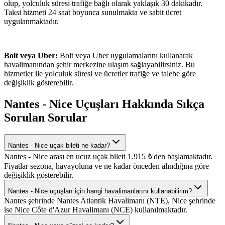
olup, yolculuk süresi trafiğe bağlı olarak yaklaşık 30 dakikadır.
Taksi hizmeti 24 saat boyunca sunulmakta ve sabit ücret
uygulanmaktadır.
Bolt veya Uber:
Bolt veya Uber uygulamalarını kullanarak
havalimanından şehir merkezine ulaşım sağlayabilirsiniz. Bu
hizmetler ile yolculuk süresi ve ücretler trafiğe ve talebe göre
değişiklik gösterebilir.
Nantes - Nice Uçuşları Hakkında Sıkça
Sorulan Sorular
Nantes - Nice uçak bileti ne kadar?
Nantes - Nice arası en ucuz uçak bileti 1.915 ₺'den başlamaktadır.
Fiyatlar sezona, havayoluna ve ne kadar önceden alındığına göre
değişiklik gösterebilir.
Nantes - Nice uçuşları için hangi havalimanlarını kullanabilirim?
Nantes şehrinde Nantes Atlantik Havalimanı (NTE), Nice şehrinde
ise Nice Côte d'Azur Havalimanı (NCE) kullanılmaktadır.