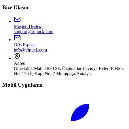
Bize Ulaşın
Müşteri Desteği
support@tripuck.com
Ofis E-posta
info@tripuck.com
Adres
Güzeloluk Mah. 1830 Sk. Özpınarlar Lavinya Evleri E Blok
No: 175 İç Kapı No: 7 Muratpaşa/Antalya
Mobil Uygulama