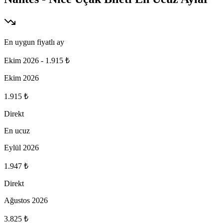
En uygun fiyatlı ay
Ekim 2026
-
1.915 ₺
Ekim 2026
1.915 ₺
Direkt
En ucuz
Eylül 2026
1.947 ₺
Direkt
Ağustos 2026
3.825 ₺