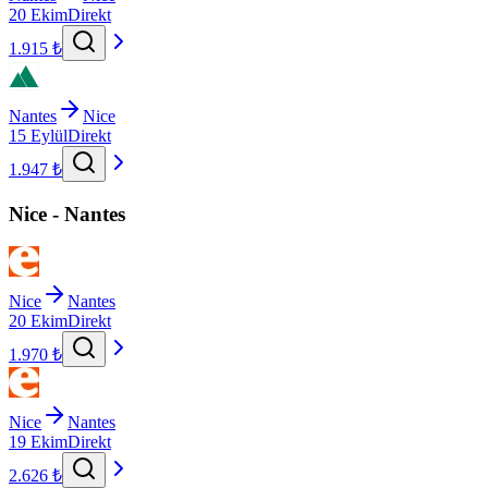
20 Ekim
Direkt
1.915 ₺
Nantes
Nice
15 Eylül
Direkt
1.947 ₺
Nice - Nantes
Nice
Nantes
20 Ekim
Direkt
1.970 ₺
Nice
Nantes
19 Ekim
Direkt
2.626 ₺