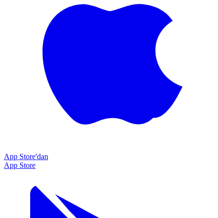
App Store'dan
App Store