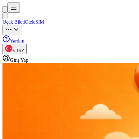
Trip
uck
Uçak Bileti
Otel
eSIM
Trip
uck
Yardım
₺ TRY
Giriş Yap