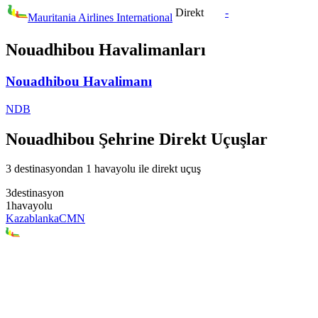
Direkt
-
Mauritania Airlines International
Nouadhibou Havalimanları
Nouadhibou Havalimanı
NDB
Nouadhibou Şehrine Direkt Uçuşlar
3 destinasyondan 1 havayolu ile direkt uçuş
3
destinasyon
1
havayolu
Kazablanka
CMN