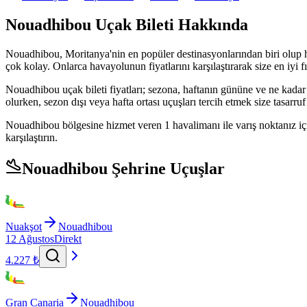
Nouadhibou Uçak Bileti Hakkında
Nouadhibou, Moritanya'nin en popüler destinasyonlarından biri olup her 
çok kolay. Onlarca havayolunun fiyatlarını karşılaştırarak size en iyi f
Nouadhibou uçak bileti fiyatları; sezona, haftanın gününe ve ne kadar
olurken, sezon dışı veya hafta ortası uçuşları tercih etmek size tasarruf 
Nouadhibou bölgesine hizmet veren 1 havalimanı ile varış noktanız iç
karşılaştırın.
Nouadhibou Şehrine Uçuşlar
Nuakşot
Nouadhibou
12 Ağustos
Direkt
4.227 ₺
Gran Canaria
Nouadhibou