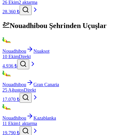
26 Ekim
2 aktarma
28.360 ₺
Nouadhibou Şehrinden Uçuşlar
Nouadhibou
Nuakşot
10 Ekim
Direkt
4.936 ₺
Nouadhibou
Gran Canaria
25 Ağustos
Direkt
17.070 ₺
Nouadhibou
Kazablanka
11 Ekim
1 aktarma
19.790 ₺