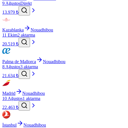
9 Ağustos
Direkt
13.979 ₺
Kazablanka
Nouadhibou
11 Ekim
2 aktarma
20.519 ₺
Palma de Mallorca
Nouadhibou
8 Ağustos
3 aktarma
21.634 ₺
Madrid
Nouadhibou
10 Ağustos
1 aktarma
22.463 ₺
İstanbul
Nouadhibou