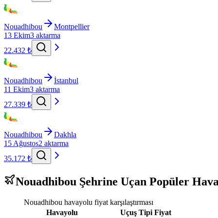
Nouadhibou
Montpellier
13 Ekim
3 aktarma
22.432 ₺
Nouadhibou
İstanbul
11 Ekim
3 aktarma
27.339 ₺
Nouadhibou
Dakhla
15 Ağustos
2 aktarma
35.172 ₺
Nouadhibou Şehrine Uçan Popüler Hava
Nouadhibou havayolu fiyat karşılaştırması
Havayolu
Uçuş Tipi
Fiyat