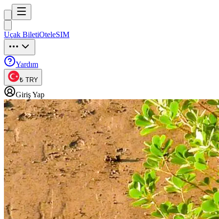
Trip
uck
Uçak Bileti
Otel
eSIM
Trip
uck
Yardım
₺ TRY
Giriş Yap