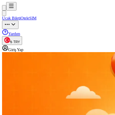
Trip
uck
Uçak Bileti
Otel
eSIM
Trip
uck
Yardım
₺ TRY
Giriş Yap