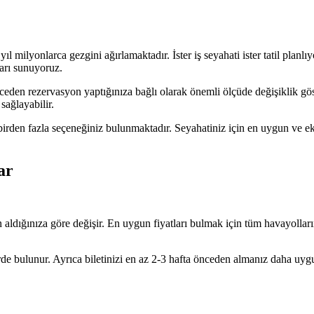
l milyonlarca gezgini ağırlamaktadır. İster iş seyahati ister tatil planl
ları sunuyoruz.
nceden rezervasyon yaptığınıza bağlı olarak önemli ölçüde değişiklik gö
sağlayabilir.
 birden fazla seçeneğiniz bulunmaktadır. Seyahatiniz için en uygun ve 
ar
aldığınıza göre değişir. En uygun fiyatları bulmak için tüm havayolların
rde bulunur. Ayrıca biletinizi en az 2-3 hafta önceden almanız daha uyg