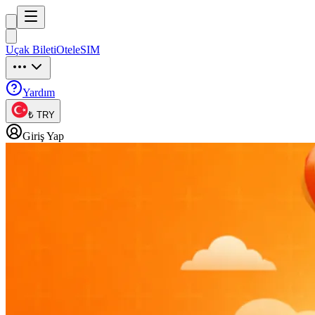
Trip
uck
Uçak Bileti
Otel
eSIM
Trip
uck
Yardım
₺ TRY
Giriş Yap