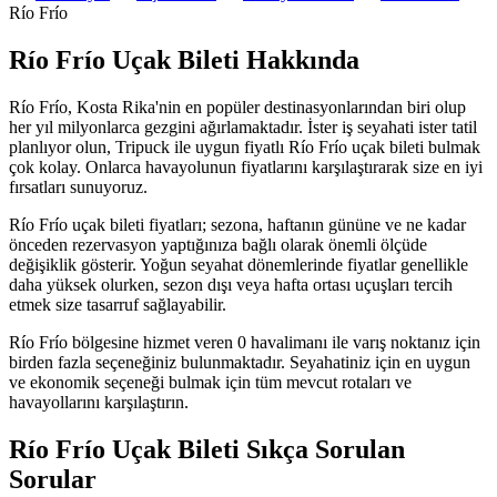
Río Frío
Río Frío Uçak Bileti Hakkında
Río Frío, Kosta Rika'nin en popüler destinasyonlarından biri olup
her yıl milyonlarca gezgini ağırlamaktadır. İster iş seyahati ister tatil
planlıyor olun, Tripuck ile uygun fiyatlı Río Frío uçak bileti bulmak
çok kolay. Onlarca havayolunun fiyatlarını karşılaştırarak size en iyi
fırsatları sunuyoruz.
Río Frío uçak bileti fiyatları; sezona, haftanın gününe ve ne kadar
önceden rezervasyon yaptığınıza bağlı olarak önemli ölçüde
değişiklik gösterir. Yoğun seyahat dönemlerinde fiyatlar genellikle
daha yüksek olurken, sezon dışı veya hafta ortası uçuşları tercih
etmek size tasarruf sağlayabilir.
Río Frío bölgesine hizmet veren 0 havalimanı ile varış noktanız için
birden fazla seçeneğiniz bulunmaktadır. Seyahatiniz için en uygun
ve ekonomik seçeneği bulmak için tüm mevcut rotaları ve
havayollarını karşılaştırın.
Río Frío Uçak Bileti Sıkça Sorulan
Sorular