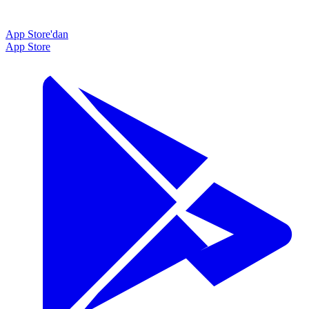
App Store'dan
App Store