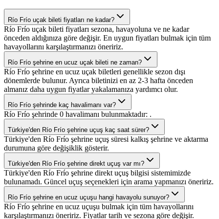
Río Frío uçak bileti fiyatları ne kadar?
Río Frío uçak bileti fiyatları sezona, havayoluna ve ne kadar
önceden aldığınıza göre değişir. En uygun fiyatları bulmak için tüm
havayollarını karşılaştırmanızı öneririz.
Río Frío şehrine en ucuz uçak bileti ne zaman?
Río Frío şehrine en ucuz uçak biletleri genellikle sezon dışı
dönemlerde bulunur. Ayrıca biletinizi en az 2-3 hafta önceden
almanız daha uygun fiyatlar yakalamanıza yardımcı olur.
Río Frío şehrinde kaç havalimanı var?
Río Frío şehrinde 0 havalimanı bulunmaktadır: .
Türkiye'den Río Frío şehrine uçuş kaç saat sürer?
Türkiye'den Río Frío şehrine uçuş süresi kalkış şehrine ve aktarma
durumuna göre değişiklik gösterir.
Türkiye'den Río Frío şehrine direkt uçuş var mı?
Türkiye'den Río Frío şehrine direkt uçuş bilgisi sistemimizde
bulunamadı. Güncel uçuş seçenekleri için arama yapmanızı öneririz.
Río Frío şehrine en ucuz uçuşu hangi havayolu sunuyor?
Río Frío şehrine en ucuz uçuşu bulmak için tüm havayollarını
karşılaştırmanızı öneririz. Fiyatlar tarih ve sezona göre değişir.