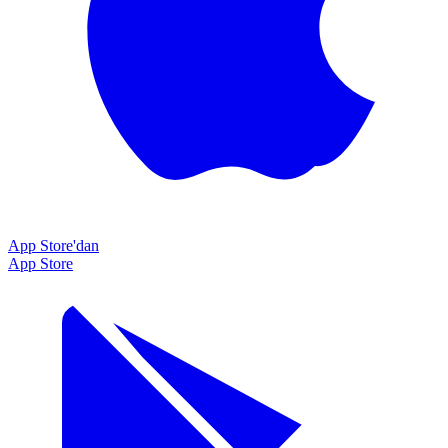
App Store'dan
App Store