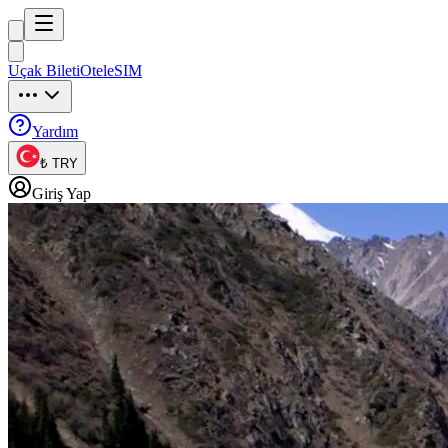
Trip
uck
Uçak Bileti
Otel
eSIM
Trip
uck
Yardım
₺ TRY
Giriş Yap