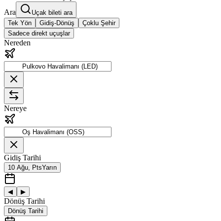
Ara
Uçak bileti ara
Tek Yön
Gidiş-Dönüş
Çoklu Şehir
Sadece direkt uçuşlar
Nereden
Nereye
Gidiş Tarihi
10 Ağu, Pts
Yarın
◀
▶
Dönüş Tarihi
Dönüş Tarihi