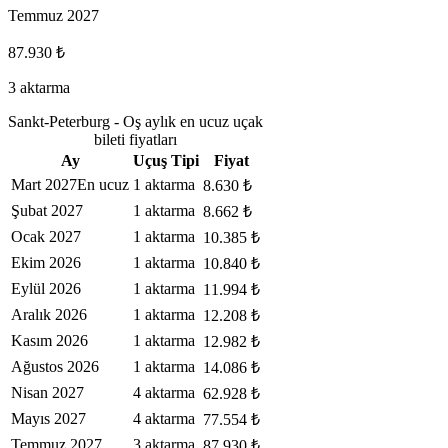
Temmuz 2027
87.930 ₺
3 aktarma
Sankt-Peterburg - Oş aylık en ucuz uçak
bileti fiyatları
Ay
Uçuş Tipi
Fiyat
Mart 2027
En ucuz
1 aktarma
8.630 ₺
Şubat 2027
1 aktarma
8.662 ₺
Ocak 2027
1 aktarma
10.385 ₺
Ekim 2026
1 aktarma
10.840 ₺
Eylül 2026
1 aktarma
11.994 ₺
Aralık 2026
1 aktarma
12.208 ₺
Kasım 2026
1 aktarma
12.982 ₺
Ağustos 2026
1 aktarma
14.086 ₺
Nisan 2027
4 aktarma
62.928 ₺
Mayıs 2027
4 aktarma
77.554 ₺
Temmuz 2027
3 aktarma
87.930 ₺