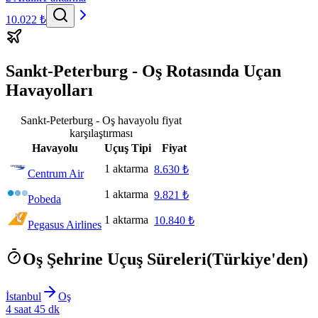
10.022 ₺
Sankt-Peterburg - Oş Rotasında Uçan
Havayolları
Sankt-Peterburg - Oş havayolu fiyat
karşılaştırması
Havayolu
Uçuş Tipi
Fiyat
1 aktarma
8.630 ₺
Centrum Air
1 aktarma
9.821 ₺
Pobeda
1 aktarma
10.840 ₺
Pegasus Airlines
Oş Şehrine Uçuş Süreleri
(Türkiye'den)
İstanbul
Oş
4 saat 45 dk