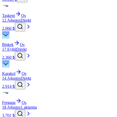
Taşkent
Oş
12 Ağustos
Direkt
2.066 ₺
Bişkek
Oş
17 Eylül
Direkt
2.360 ₺
Karakol
Oş
14 Ağustos
Direkt
2.914 ₺
Fergana
Oş
18 Ağustos
1 aktarma
3.701 ₺