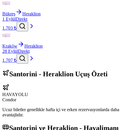
Bükreş
Heraklion
1 Eylül
Direkt
1.703 ₺
Kraków
Heraklion
28 Eylül
Direkt
1.707 ₺
Santorini - Heraklion Uçuş Özeti
HAVAYOLU
Condor
Ucuz biletler genellikle hafta içi ve erken rezervasyonlarda daha
avantajlıdır.
Santorini ve Heraklion - Havalimanı