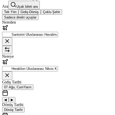
Ara
Uçak bileti ara
Tek Yön
Gidiş-Dönüş
Çoklu Şehir
Sadece direkt uçuşlar
Nereden
Nereye
Gidiş Tarihi
07 Ağu, Cum
Yarın
◀
▶
Dönüş Tarihi
Dönüş Tarihi