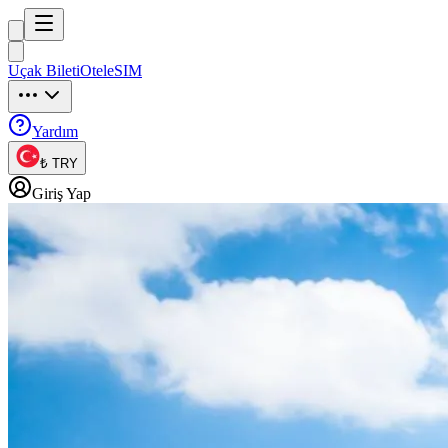
Trip
uck
Uçak Bileti
Otel
eSIM
Trip
uck
Yardım
₺ TRY
Giriş Yap