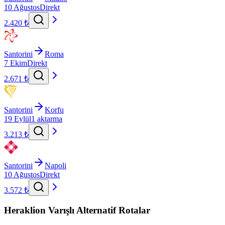
10 Ağustos
Direkt
2.420 ₺
Santorini
Roma
7 Ekim
Direkt
2.671 ₺
Santorini
Korfu
19 Eylül
1 aktarma
3.213 ₺
Santorini
Napoli
10 Ağustos
Direkt
3.572 ₺
Heraklion Varışlı Alternatif Rotalar