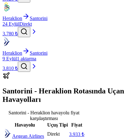
Heraklion
Santorini
24 Eylül
Direkt
3.780 ₺
Heraklion
Santorini
9 Eylül
1 aktarma
3.810 ₺
Santorini - Heraklion Rotasında Uçan
Havayolları
Santorini - Heraklion havayolu fiyat
karşılaştırması
Havayolu
Uçuş Tipi
Fiyat
Direkt
3.933 ₺
Aegean Airlines