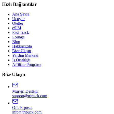
Hızlı Bağlantılar
Ana Sayfa
Uçuşlar
Oteller
eSIM
Fast Track
Lounge
Blog
Hakkımızda
Bize Ulaşın
Yardım Merkezi
İş Ortaklığı
Affiliate Programı
Bize Ulaşın
Müşteri Desteği
support@tripuck.com
Ofis E-posta
info@tripuck.com