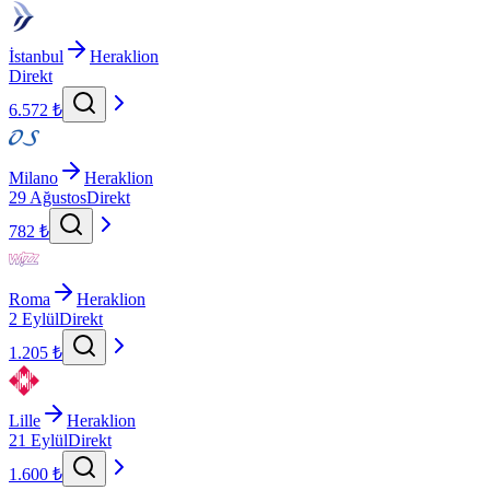
İstanbul
Heraklion
Direkt
6.572 ₺
Milano
Heraklion
29 Ağustos
Direkt
782 ₺
Roma
Heraklion
2 Eylül
Direkt
1.205 ₺
Lille
Heraklion
21 Eylül
Direkt
1.600 ₺