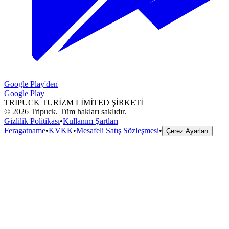
Google Play'den
Google Play
TRIPUCK TURİZM LİMİTED ŞİRKETİ
©
2026
Tripuck.
Tüm hakları saklıdır.
Gizlilik Politikası
•
Kullanım Şartları
Feragatname
•
KVKK
•
Mesafeli Satış Sözleşmesi
•
Çerez Ayarları