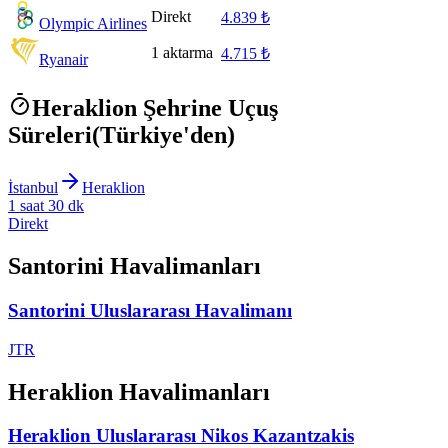
Direkt
4.839 ₺
Olympic Airlines
1 aktarma
4.715 ₺
Ryanair
Heraklion Şehrine Uçuş
Süreleri
(Türkiye'den)
İstanbul
Heraklion
1 saat 30 dk
Direkt
Santorini Havalimanları
Santorini Uluslararası Havalimanı
JTR
Heraklion Havalimanları
Heraklion Uluslararası Nikos Kazantzakis