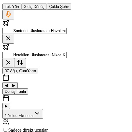
Tek Yön
Gidiş-Dönüş
Çoklu Şehir
07 Ağu, Cum
Yarın
◀
▶
Dönüş Tarihi
▶
1
Yolcu
Ekonomi
Sadece direkt uçuşlar