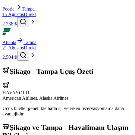
Peoria
Tampa
15 Ağustos
Direkt
2.236 ₺
Atlanta
Tampa
21 Ağustos
Direkt
2.504 ₺
Şikago - Tampa Uçuş Özeti
HAVAYOLU
American Airlines, Alaska Airlines
Ucuz biletler genellikle hafta içi ve erken rezervasyonlarda daha
avantajlıdır.
Şikago ve Tampa - Havalimanı Ulaşım