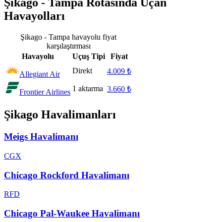
Şikago - Tampa Rotasında Uçan
Havayolları
Şikago - Tampa havayolu fiyat
karşılaştırması
Havayolu
Uçuş Tipi
Fiyat
Direkt
4.009 ₺
Allegiant Air
1 aktarma
3.660 ₺
Frontier Airlines
Şikago Havalimanları
Meigs Havalimanı
CGX
Chicago Rockford Havalimanı
RFD
Chicago Pal-Waukee Havalimanı