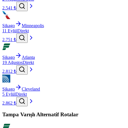
2.541 ₺
Şikago
Minneapolis
11 Eylül
Direkt
2.751 ₺
Şikago
Atlanta
19 Ağustos
Direkt
2.812 ₺
Şikago
Cleveland
5 Eylül
Direkt
2.862 ₺
Tampa Varışlı Alternatif Rotalar