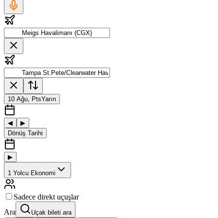
10 Ağu, Pts
Yarın
◀
▶
Dönüş Tarihi
▶
1
Yolcu
Ekonomi
Sadece direkt uçuşlar
Ara
Uçak bileti ara