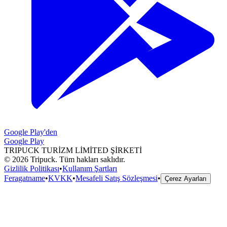
Google Play'den
Google Play
TRIPUCK TURİZM LİMİTED ŞİRKETİ
©
2026
Tripuck.
Tüm hakları saklıdır.
Gizlilik Politikası
•
Kullanım Şartları
Feragatname
•
KVKK
•
Mesafeli Satış Sözleşmesi
•
Çerez Ayarları