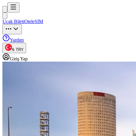
Trip
uck
Uçak Bileti
Otel
eSIM
Trip
uck
Yardım
₺ TRY
Giriş Yap