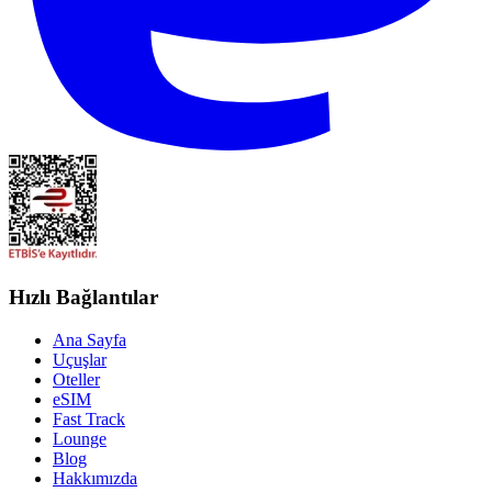
Hızlı Bağlantılar
Ana Sayfa
Uçuşlar
Oteller
eSIM
Fast Track
Lounge
Blog
Hakkımızda