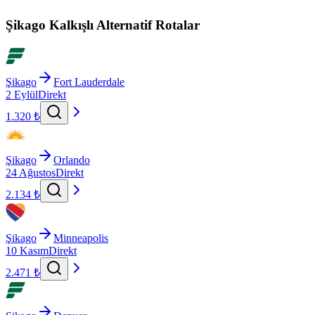
Şikago Kalkışlı Alternatif Rotalar
Şikago
Fort Lauderdale
2 Eylül
Direkt
1.320 ₺
Şikago
Orlando
24 Ağustos
Direkt
2.134 ₺
Şikago
Minneapolis
10 Kasım
Direkt
2.471 ₺