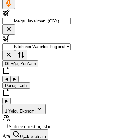
06 Ağu, Per
Yarın
◀
▶
Dönüş Tarihi
▶
1
Yolcu
Ekonomi
Sadece direkt uçuşlar
Ara
Uçak bileti ara