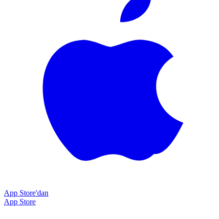
App Store'dan
App Store