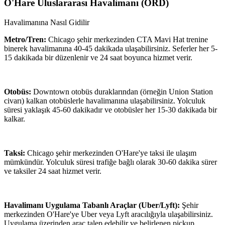
O'Hare Uluslararası Havalimanı
(
ORD
)
Havalimanına Nasıl Gidilir
Metro/Tren:
Chicago şehir merkezinden CTA Mavi Hat trenine
binerek havalimanına 40-45 dakikada ulaşabilirsiniz. Seferler her 5-
15 dakikada bir düzenlenir ve 24 saat boyunca hizmet verir.
Otobüs:
Downtown otobüs duraklarından (örneğin Union Station
civarı) kalkan otobüslerle havalimanına ulaşabilirsiniz. Yolculuk
süresi yaklaşık 45-60 dakikadır ve otobüsler her 15-30 dakikada bir
kalkar.
Taksi:
Chicago şehir merkezinden O'Hare'ye taksi ile ulaşım
mümkündür. Yolculuk süresi trafiğe bağlı olarak 30-60 dakika sürer
ve taksiler 24 saat hizmet verir.
Havalimanı Uygulama Tabanlı Araçlar (Uber/Lyft):
Şehir
merkezinden O'Hare'ye Uber veya Lyft aracılığıyla ulaşabilirsiniz.
Uygulama üzerinden araç talep edebilir ve belirlenen pickup