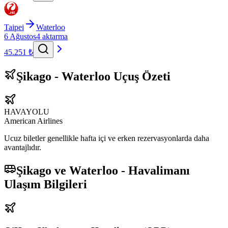
Taipei
Waterloo
6 Ağustos
4 aktarma
45.251 ₺
Şikago - Waterloo Uçuş Özeti
HAVAYOLU
American Airlines
Ucuz biletler genellikle hafta içi ve erken rezervasyonlarda daha
avantajlıdır.
Şikago ve Waterloo - Havalimanı
Ulaşım Bilgileri