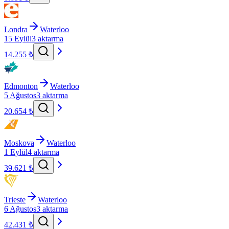
Londra
Waterloo
15 Eylül
3 aktarma
14.255 ₺
Edmonton
Waterloo
5 Ağustos
3 aktarma
20.654 ₺
Moskova
Waterloo
1 Eylül
4 aktarma
39.621 ₺
Trieste
Waterloo
6 Ağustos
3 aktarma
42.431 ₺