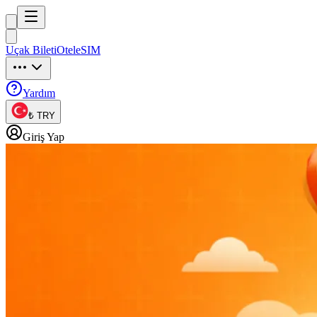
Trip
uck
Uçak Bileti
Otel
eSIM
Trip
uck
Yardım
₺ TRY
Giriş Yap