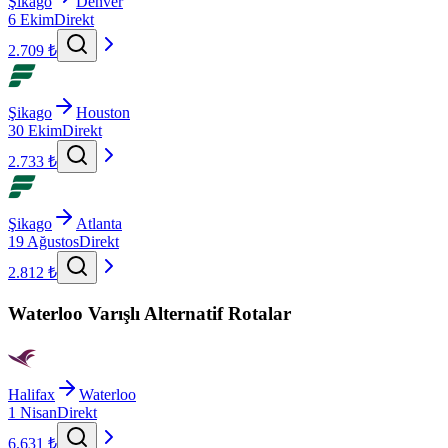
Şikago
Denver
6 Ekim
Direkt
2.709 ₺
Şikago
Houston
30 Ekim
Direkt
2.733 ₺
Şikago
Atlanta
19 Ağustos
Direkt
2.812 ₺
Waterloo Varışlı Alternatif Rotalar
Halifax
Waterloo
1 Nisan
Direkt
6.631 ₺