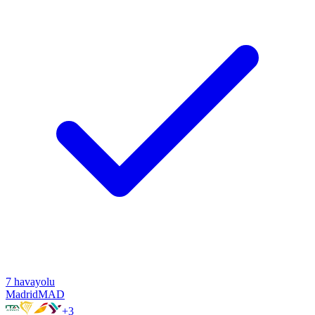
7
havayolu
Madrid
MAD
+
3