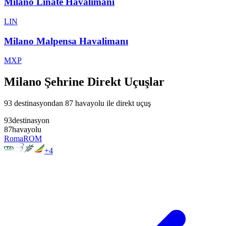
Milano Linate Havalimanı
LIN
Milano Malpensa Havalimanı
MXP
Milano Şehrine Direkt Uçuşlar
93 destinasyondan 87 havayolu ile direkt uçuş
93
destinasyon
87
havayolu
Roma
ROM
+
4