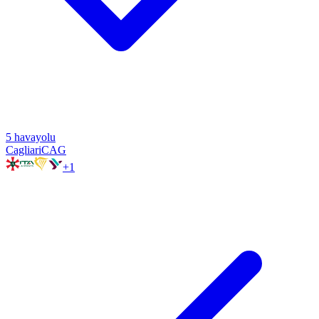
5
havayolu
Cagliari
CAG
+
1