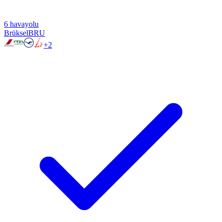
6
havayolu
Brüksel
BRU
+
2