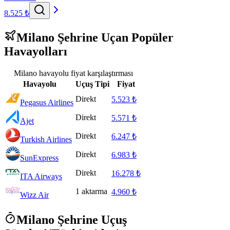
8.525 ₺
Milano Şehrine Uçan Popüler
Havayolları
Milano havayolu fiyat karşılaştırması
Havayolu
Uçuş Tipi
Fiyat
Direkt
5.523 ₺
Pegasus Airlines
Direkt
5.571 ₺
Ajet
Direkt
6.247 ₺
Turkish Airlines
Direkt
6.983 ₺
SunExpress
Direkt
16.278 ₺
ITA Airways
1 aktarma
4.960 ₺
Wizz Air
Milano Şehrine Uçuş