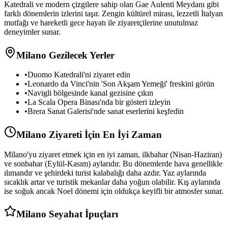
Katedrali ve modern çizgilere sahip olan Gae Aulenti Meydanı gibi
farklı dönemlerin izlerini taşır. Zengin kültürel mirası, lezzetli İtalyan
mutfağı ve hareketli gece hayatı ile ziyaretçilerine unutulmaz
deneyimler sunar.
Milano Gezilecek Yerler
•
Duomo Katedrali'ni ziyaret edin
•
Leonardo da Vinci'nin 'Son Akşam Yemeği' freskini görün
•
Navigli bölgesinde kanal gezisine çıkın
•
La Scala Opera Binası'nda bir gösteri izleyin
•
Brera Sanat Galerisi'nde sanat eserlerini keşfedin
Milano Ziyareti İçin En İyi Zaman
Milano'yu ziyaret etmek için en iyi zaman, ilkbahar (Nisan-Haziran)
ve sonbahar (Eylül-Kasım) aylarıdır. Bu dönemlerde hava genellikle
ılımandır ve şehirdeki turist kalabalığı daha azdır. Yaz aylarında
sıcaklık artar ve turistik mekanlar daha yoğun olabilir. Kış aylarında
ise soğuk ancak Noel dönemi için oldukça keyifli bir atmosfer sunar.
Milano Seyahat İpuçları