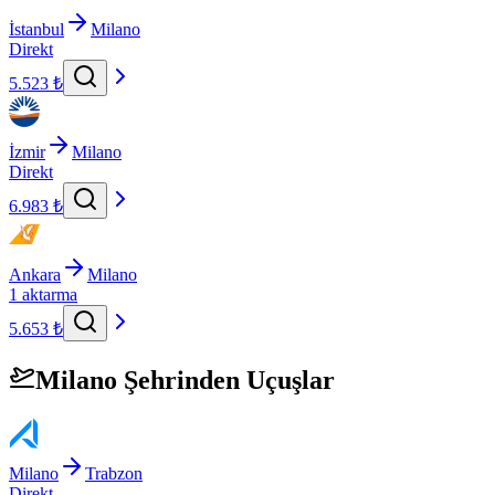
İstanbul
Milano
Direkt
5.523 ₺
İzmir
Milano
Direkt
6.983 ₺
Ankara
Milano
1 aktarma
5.653 ₺
Milano Şehrinden Uçuşlar
Milano
Trabzon
Direkt