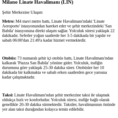
Milano Linate Havalimanı
(
LIN
)
Şehir Merkezine Ulaşım
Metro:
M4 mavi metro hattı, Linate Havalimanı'ndaki 'Linate
Aeroporto' istasyonundan hareket eder ve şehir merkezindeki 'San
Babila' istasyonuna direkt ulaşım sağlar. Yolculuk süresi yaklaşık 22
dakikadır. Seferler yoğun saatlerde her 3-5 dakikada bir yapılır ve
sabah 06:00'dan 21:49'a kadar hizmet vermektedir.
Otobüs:
73 numaralı şehir içi otobüs hattı, Linate Havalimanı'ndan
kalkarak 'Piazza San Babila' yönüne gider. Yolculuk, trafiğin
durumuna göre yaklaşık 25-30 dakika sürer. Otobüsler her 10
dakikada bir kalkmakta ve sabah erken saatlerden gece yarısına
kadar çalışmaktadır.
Taksi:
Linate Havalimanı'ndan şehir merkezine taksi ile ulaşmak
oldukça hızlı ve konforludur. Yolculuk süresi, trafiğe bağlı olarak
genellikle 20-30 dakika sürmektedir. Taksiler, havalimanının önünde
yer alan taksi durağından kolayca temin edilebilir.