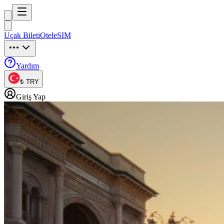
Trip
uck
Uçak Bileti
Otel
eSIM
Trip
uck
Yardım
₺ TRY
Giriş Yap