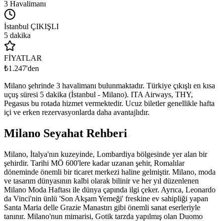
3
Havalimanı
İstanbul
ÇIKIŞLI
5 dakika
FİYATLAR
₺1.247'den
Milano şehrinde 3 havalimanı bulunmaktadır. Türkiye çıkışlı en kısa
uçuş süresi 5 dakika (İstanbul - Milano). ITA Airways, THY,
Pegasus bu rotada hizmet vermektedir.
Ucuz biletler genellikle hafta
içi ve erken rezervasyonlarda daha avantajlıdır.
Milano Seyahat Rehberi
Milano, İtalya'nın kuzeyinde, Lombardiya bölgesinde yer alan bir
şehirdir. Tarihi MÖ 600'lere kadar uzanan şehir, Romalılar
döneminde önemli bir ticaret merkezi haline gelmiştir. Milano, moda
ve tasarım dünyasının kalbi olarak bilinir ve her yıl düzenlenen
Milano Moda Haftası ile dünya çapında ilgi çeker. Ayrıca, Leonardo
da Vinci'nin ünlü 'Son Akşam Yemeği' freskine ev sahipliği yapan
Santa Maria delle Grazie Manastırı gibi önemli sanat eserleriyle
tanınır. Milano'nun mimarisi, Gotik tarzda yapılmış olan Duomo