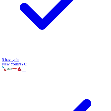
5
havayolu
New York
NYC
+
1