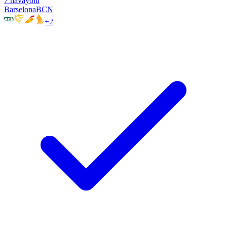
7
havayolu
Barselona
BCN
+
2