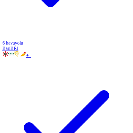
6
havayolu
Bari
BRI
+
1