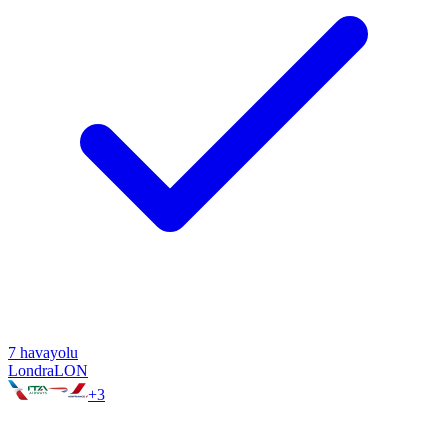
7
havayolu
Londra
LON
+
3