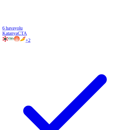
6
havayolu
Katanya
CTA
+
2